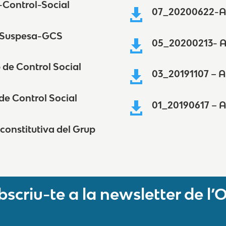
Control-Social
07_20200622-Ac

-Suspesa-GCS
05_20200213- Ac

de Control Social
03_20191107 – A

de Control Social
01_20190617 – A

onstitutiva del Grup
bscriu-te a la newsletter de l’