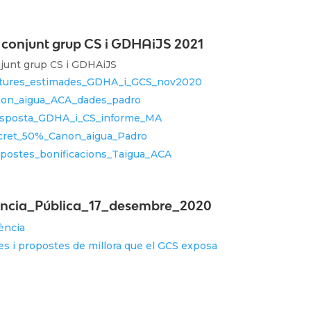
l conjunt grup CS i GDHAiJS 2021
njunt grup CS i GDHAiJS
ctures_estimades_GDHA_i_GCS_nov2020
non_aigua_ACA_dades_padro
esposta_GDHA_i_CS_informe_MA
cret_50%_Canon_aigua_Padro
opostes_bonificacions_Taigua_ACA
ncia_Pública_17_desembre_2020
ència
s i propostes de millora que el GCS exposa