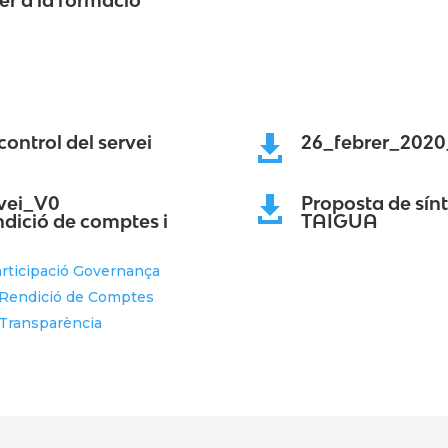
control del servei
26_febrer_2020

rvei_V0
Proposta de sín

ndició de comptes i
TAIGUA
articipació Governança
– Rendició de Comptes
 Transparència