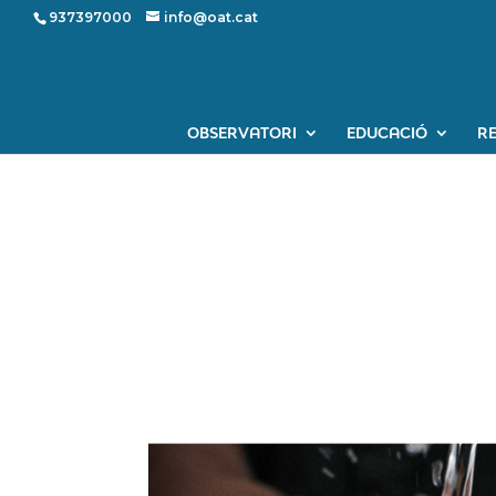
937397000
info@oat.cat
OBSERVATORI
EDUCACIÓ
R