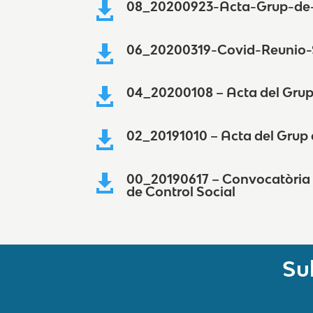
08_20200923-Acta-Grup-de-

06_20200319-Covid-Reunio

04_20200108 – Acta del Grup 

02_20191010 – Acta del Grup 

00_20190617 – Convocatòria c

de Control Social
Su