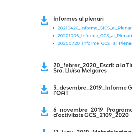
Informes al plenari

20210426_Informe_GICS_al_Plena
20201006_Informe_GCS_al_Plenar
20200720_Informe_GCS_ al_Plena
20_febrer_2020_Escrit a la Ti

Sra. Lluïsa Melgares
3_desembre_2019_Informe GC

l’OAT
6_novembre_2019_Programa 

d’activitats GCS_2109_2020
17_juny_2019_Metodologia pe