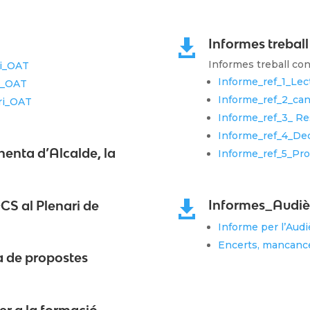
Informes trebal

Informes treball co
ri_OAT
Informe_ref_1_Le
i_OAT
Informe_ref_2_ca
ri_OAT
Informe_ref_3_ R
Informe_ref_4_De
nenta d’Alcalde, la
Informe_ref_5_Pr
Informes_Audiè
S al Plenari de

Informe per l’Audi
Encerts, mancance
de propostes
r a la formació