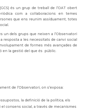
(GCS) és un grup de treball de l’OAT obert
eriòdica com a col·laboracions en temes
ersones que ens reunim assíduament, totes
ocial.
és un dels grups que neixen a l’Observatori
a resposta a les necessitats de canvi social
esenvolupament de formes més avançades de
ó en la gestió del que és públic.
lament de l’Observatori, on s’exposa:
ssupostos, la definició de la política, els
ó i el consens social, a través de mecanismes