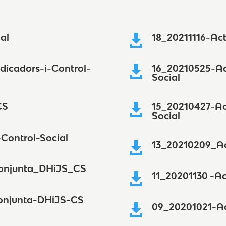
al
18_20211116-Ac

dicadors-i-Control-
16_20210525-Ac

Social
CS
15_20210427-Ac

Social
Control-Social
13_20210209_A

Conjunta_DHiJS_CS
11_20201130 -A

onjunta-DHiJS-CS
09_20201021-Ac
