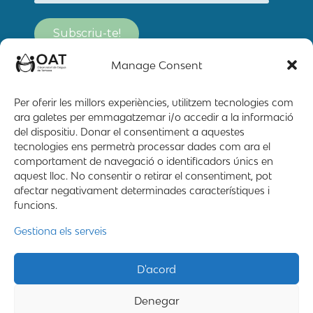
Manage Consent
Per oferir les millors experiències, utilitzem tecnologies com
ara galetes per emmagatzemar i/o accedir a la informació
del dispositiu. Donar el consentiment a aquestes
tecnologies ens permetrà processar dades com ara el
comportament de navegació o identificadors únics en
aquest lloc. No consentir o retirar el consentiment, pot
afectar negativament determinades característiques i
funcions.
Mapa web
Contacte
Avís Legal
Gestiona els serveis
2019 – 2026 © All rigths reserved
D'acord
Denegar
Desing by ©
Flutter