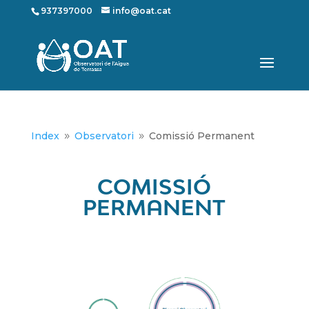
937397000
info@oat.cat
Index
Observatori
Comissió Permanent
9
9
COMISSIÓ
PERMANENT