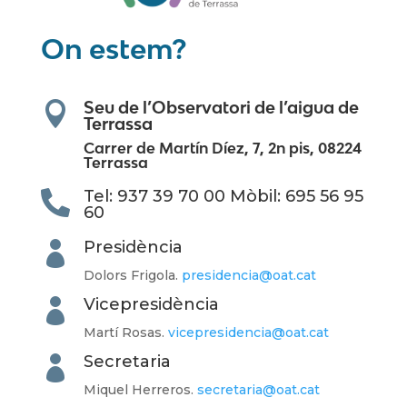
On estem?
Seu de l’Observatori de l’aigua de

Terrassa
Carrer de Martín Díez, 7, 2n pis, 08224
Terrassa
Tel: 937 39 70 00 Mòbil: 695 56 95

60
Presidència

Dolors
Frigola.
presidencia@oat.cat
Vicepresidència

Martí Rosas.
vicepresidencia@
oat.cat
Secretaria

Miquel Herreros.
secretaria@oat.cat