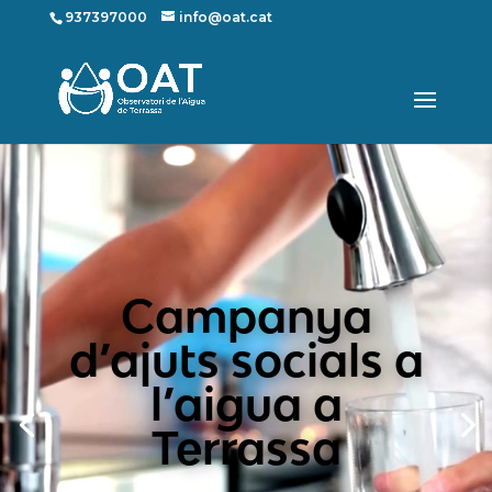
937397000
info@oat.cat
Reproductor
de
vídeo
Campanya
d’ajuts socials a
l’aigua a
Terrassa