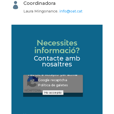
Coordinadora

Laura Mingonance
.
info@oat.cat
Necessites
informació?
Contacte amb
nosaltres
Feu clic a "Accepto" per activar
Google recaptcha
Política de galetes
Ho accepto