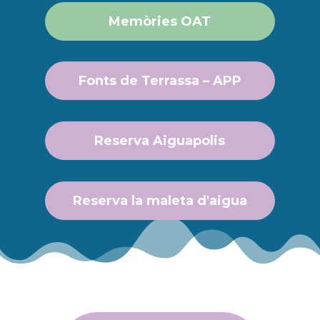
Memòries OAT
Fonts de Terrassa – APP
Reserva Aiguapolis
Reserva la maleta d'aigua