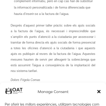
complement informatiu, però en cap cas han de substituir
la informació personalitzada i de forma diferenciada que
hauria d’inserir-se a la factura de l’aigua.
Després d’aquest primer taller pràctic sobre els ajuts socials
a la factura de l’aigua, és necessari i imprescindible que
s’ampliïn els punts d’atenció a la ciutadania per assessorar i
tramitar de forma directa els ajuts socials de forma presencial
a totes les oficines d’atenció a la ciutadania i que aquests
ajuts es publiquin al revers de la factura de l’aigua. Aquestes
mesures haurien de servir per alleugerir la sobrecàrrega que
està assumint Taigua a conseqüència de la implantació del
nou sistema tarifari.
Dolors Frigola Comas
Coordinadora del grup Dret Humà a l’aigua de l’Observatori de
Manage Consent
l’aigua de Terrassa.
Per oferir les millors experiències, utilitzem tecnologies com