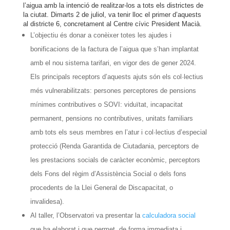
l’aigua amb la intenció de realitzar-los a tots els districtes de
la ciutat. Dimarts 2 de juliol, va tenir lloc el primer d’aquests
al districte 6, concretament al Centre cívic President Macià.
L’objectiu és donar a conèixer totes les ajudes i
bonificacions de la factura de l’aigua que s’han implantat
amb el nou sistema tarifari, en vigor des de gener 2024.
Els principals receptors d’aquests ajuts són els col·lectius
més vulnerabilitzats: persones perceptores de pensions
mínimes contributives o SOVI: viduïtat, incapacitat
permanent, pensions no contributives, unitats familiars
amb tots els seus membres en l’atur i col·lectius d’especial
protecció (Renda Garantida de Ciutadania, perceptors de
les prestacions socials de caràcter econòmic, perceptors
dels Fons del règim d’Assistència Social o dels fons
procedents de la Llei General de Discapacitat, o
invalidesa).
Al taller, l’Observatori va presentar la
calculadora social
que ha elaborat i que permet, de forma immediata i