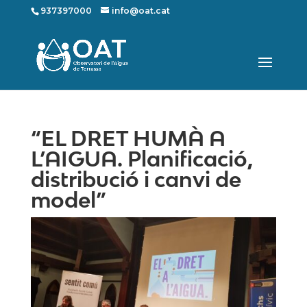
937397000
info@oat.cat
“EL DRET HUMÀ A
L’AIGUA. Planificació,
distribució i canvi de
model”