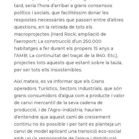
tard, seria l’hora d’arribar a grans consensos
polítics i socials, que facilitéssim donar les
respostes necessàries que passen entre d’altres
qüestions, en la retirada de tots els
macroprojectes (Hard Rock; ampliació de
l’aeroport; La construcció d’un 250.000
habitatges a fer durant els propers 15 anys a
l’AMB; La continuïtat del traçat de la B40. Etc.),
projectes tots aquests que estant sobre la taula,
per ser tots ells insostenibles.
Així mateix, es va informar que els Grans
operadors Turístics, Sectors Industrials, que són
grans consumidors d’aigua com a producte i valor
de canvi mercantil de la seva cadena de
producció, i de l’Agro-indústria, haurien
d’entendre que aquest camí de creixement
continu no és possible i per tant es planteja un
canvi de model aplicant una transició eco-social
amb un ús responsable de l’aigua i distribució