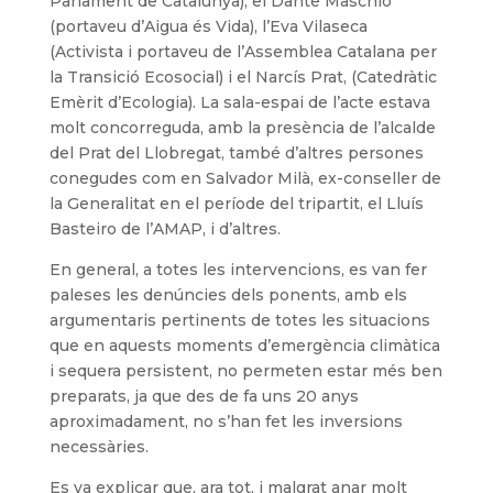
Parlament de Catalunya), el Dante Maschio
(portaveu d’Aigua és Vida), l’Eva Vilaseca
(Activista i portaveu de l’Assemblea Catalana per
la Transició Ecosocial) i el Narcís Prat, (Catedràtic
Emèrit d’Ecologia). La sala-espai de l’acte estava
molt concorreguda, amb la presència de l’alcalde
del Prat del Llobregat, també d’altres persones
conegudes com en Salvador Milà, ex-conseller de
la Generalitat en el període del tripartit, el Lluís
Basteiro de l’AMAP, i d’altres.
En general, a totes les intervencions, es van fer
paleses les denúncies dels ponents, amb els
argumentaris pertinents de totes les situacions
que en aquests moments d’emergència climàtica
i sequera persistent, no permeten estar més ben
preparats, ja que des de fa uns 20 anys
aproximadament, no s’han fet les inversions
necessàries.
Es va explicar que, ara tot, i malgrat anar molt