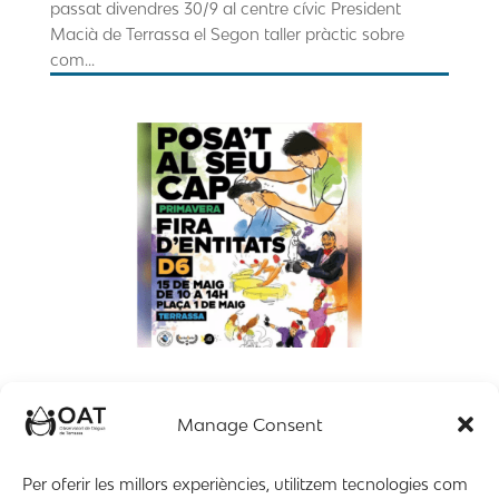
passat divendres 30/9 al centre cívic President
Macià de Terrassa el Segon taller pràctic sobre
com...
L’OAT participarà a la Fira d’entitats al D6.
maig 10, 2022
Manage Consent
L’Observatori de l’Aigua de Terrassa (OAT)
Per oferir les millors experiències, utilitzem tecnologies com
participarà aquest diumenge, 15 de maig, a la Fira