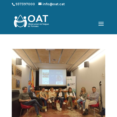
937397000
info@oat.cat