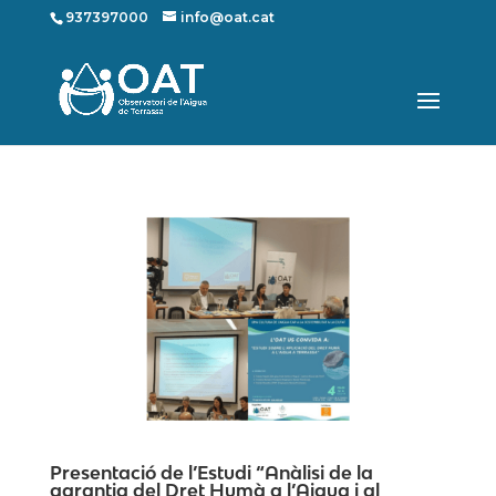
937397000
info@oat.cat
Presentació de l’Estudi “Anàlisi de la
garantia del Dret Humà a l’Aigua i al