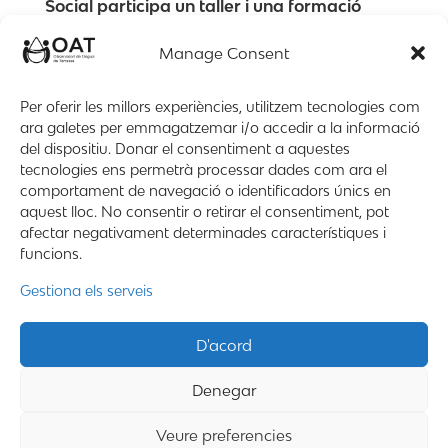
Social participa un taller i una formació
sobre el DHA.
oct. 6, 2022
Manage Consent
El grup de Dret Humà a l’Aigua i Justícia Social
Per oferir les millors experiències, utilitzem tecnologies com
(DHAiJS) de l’OAT, juntament amb la Plataforma
ara galetes per emmagatzemar i/o accedir a la informació
d’Afectats per la Hipoteca (PAH), van organitzar el
del dispositiu. Donar el consentiment a aquestes
passat divendres 30/9 al centre cívic President
tecnologies ens permetrà processar dades com ara el
Macià de Terrassa el Segon taller pràctic sobre
comportament de navegació o identificadors únics en
com...
aquest lloc. No consentir o retirar el consentiment, pot
afectar negativament determinades característiques i
funcions.
1
Gestiona els serveis
Mapa web
Contacte
Avís Legal
D'acord
Desing by ©
Flutter
.
Denegar
Programming by:
Miguel Angel Lujan Prieto
Veure preferencies
Jose Ignacio Barragan Lopez