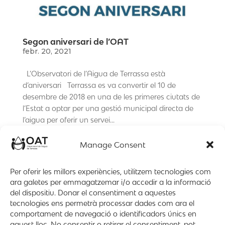
Segon aniversari de l’OAT
febr. 20, 2021
L’Observatori de l’Aigua de Terrassa està
d’aniversari Terrassa es va convertir el 10 de
desembre de 2018 en una de les primeres ciutats de
l’Estat a optar per una gestió municipal directa de
l’aigua per oferir un servei...
Manage Consent
Balanç de la gestió de l’OAT – premsa
gen. 20, 2021
Per oferir les millors experiències, utilitzem tecnologies com
ara galetes per emmagatzemar i/o accedir a la informació
Notícia diari Malarrassa: “Balanç de dos anys de
del dispositiu. Donar el consentiment a aquestes
gestió de l’OAT” Informe de l’anàlisi de l’Audiència
tecnologies ens permetrà processar dades com ara el
pública de l’Observatori de l’Aigua de Terrassa.
comportament de navegació o identificadors únics en
Article_Diari_Malarassa_OAT_gener_2021 ...
aquest lloc. No consentir o retirar el consentiment, pot