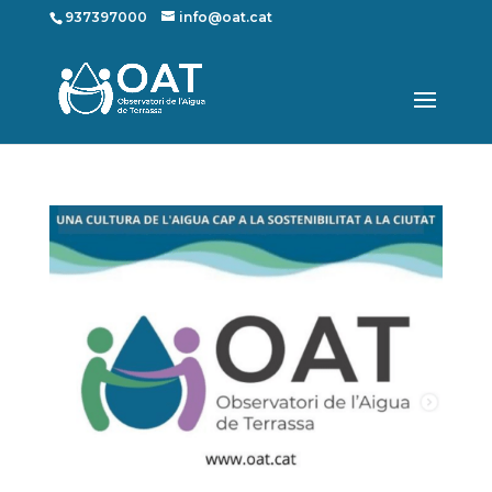
937397000
info@oat.cat