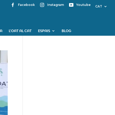
Facebook
Instagram
Youtube
CAT
PA
L’OAT AL CAT
ESPAIS
BLOG
Mapa web
Contacte
Avís Legal
Desing by ©
Flutter
.
Programming by:
Miguel
Angel Lujan Prieto
Jose Ignacio Barragan
Lopez