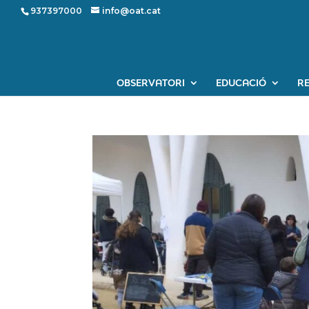
937397000
info@oat.cat
OBSERVATORI
EDUCACIÓ
R