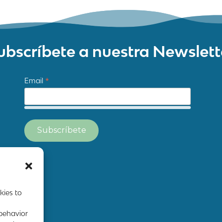
ubscríbete a nuestra Newslett
*
Email
kies to
 behavior