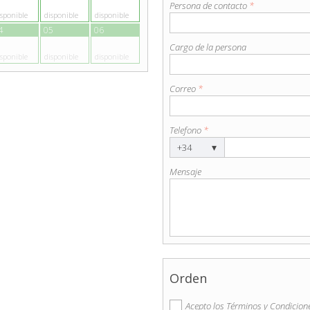
Persona de contacto
*
isponible
disponible
disponible
4
05
06
Cargo de la persona
isponible
disponible
disponible
Correo
*
Telefono
*
▾
+34
Mensaje
Orden
Acepto los Términos y Condicion