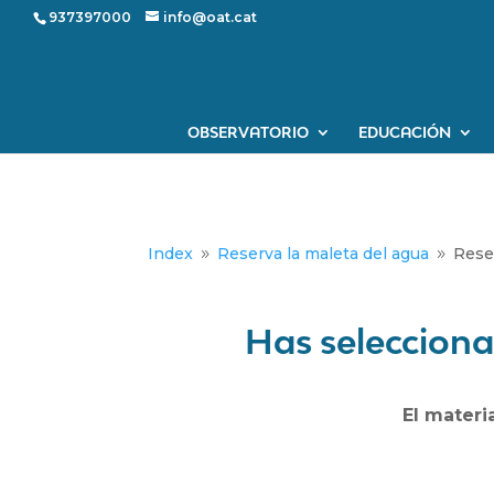
937397000
info@oat.cat
OBSERVATORIO
EDUCACIÓN
Index
Reserva la maleta del agua
Reser
9
9
Has seleccionad
El materi