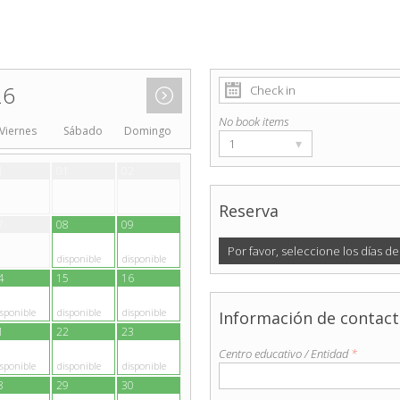
26
No book items
Viernes
Sábado
Domingo
▾
1
1
01
02
Reserva
7
08
09
Por favor, seleccione los días de
disponible
disponible
4
15
16
isponible
disponible
disponible
Información de contac
1
22
23
Centro educativo / Entidad
*
isponible
disponible
disponible
8
29
30