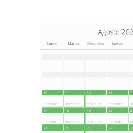
Agosto 20
Lunes
Martes
Miércoles
Jueves
27
28
29
30
3
03
04
05
06
0
10
11
12
13
1
disponible
disponible
disponible
disponible
d
17
18
19
20
2
disponible
disponible
disponible
disponible
d
24
25
26
27
2