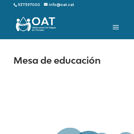
937397000
info@oat.cat
Mesa de educación
Mapa web
Contacte
Avís Legal
Desing by ©
Flutter
.
Programming by:
Miguel Angel Lujan Prieto
Jose Ignacio Barragan Lopez