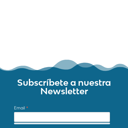
Mapa web
Contacte
Avís Legal
Desing by ©
Flutter
.
Programming by:
Miguel Angel Lujan Prieto
Jose Ignacio Barragan Lopez
Subscríbete a nuestra
Newsletter
*
Email