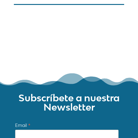
Mapa web
Contacte
Avís Legal
Desing by ©
Flutter
.
Programming by:
Miguel Angel Lujan Prieto
Jose Ignacio Barragan Lopez
Subscríbete a nuestra
Newsletter
*
Email