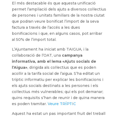
El més destacable és que aquesta unificació
permet l’ampliació dels ajuts a diversos col·lectius
de persones i unitats familiars de la nostra ciutat
que podran veure bonificat l’import de la seva
factura a través de l’accés a les dues
bonificacions i que, en alguns casos, pot arribar
al 50% de l’import total.
L’Ajuntament ha iniciat amb TAIGUA, i la
col·laboració de l’OAT, una
campanya
informativa, amb el lema «Ajuts socials de
l’Aigua»
, dirigida als col·lectius que es poden
acollir a la tarifa social de l’aigua. S’ha editat un
tríptic informatiu per explicar les bonificacions i
els ajuts socials destinats a les persones i els
col·lectius més vulnerables; qui els pot demanar;
quins requisits s’han de reunir i de quina manera
es poden tramitar.
Veure TRÍPTIC
Aquest ha estat un pas important fruit del treball