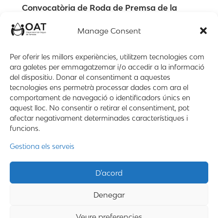
Convocatòria de Roda de Premsa de la
Taula d’educació de l’OAT
set. 9, 2021
Manage Consent
CONVOCATÒRIA Roda de premsa- Taula
Per oferir les millors experiències, utilitzem tecnologies com
d’Educació de l’OAT: Presentació de la Maleta de
ara galetes per emmagatzemar i/o accedir a la informació
l’Aigua L’OAT presenta el proper dimecres 15 de
del dispositiu. Donar el consentiment a aquestes
setembre a les 12:30 hores un nou recurs educatiu
tecnologies ens permetrà processar dades com ara el
per als infants de Terrassa: La Maleta de l’Aigua. La
comportament de navegació o identificadors únics en
Maleta de l’Aigua és un material...
aquest lloc. No consentir o retirar el consentiment, pot
afectar negativament determinades característiques i
funcions.
1
Gestiona els serveis
Mapa web
Contacte
Avís Legal
D'acord
Desing by ©
Flutter
.
Denegar
Programming by:
Miguel Angel Lujan Prieto
Veure preferencies
Jose Ignacio Barragan Lopez