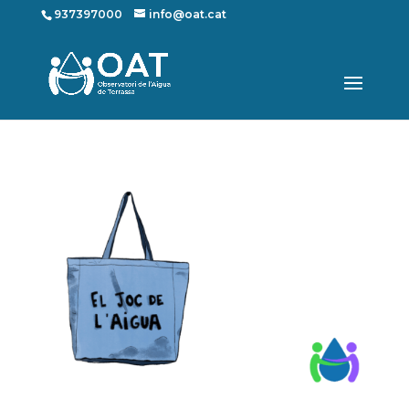
937397000
info@oat.cat