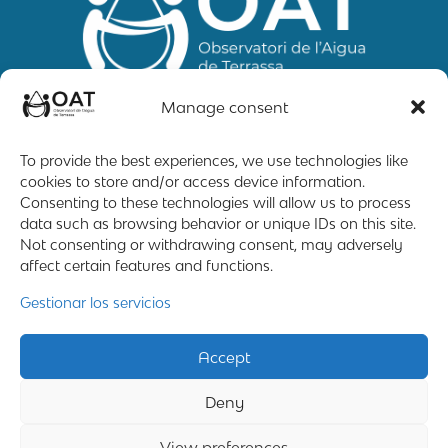
Manage consent
To provide the best experiences, we use technologies like
cookies to store and/or access device information.
Mapa web
Contacto
Aviso Legal
Consenting to these technologies will allow us to process
data such as browsing behavior or unique IDs on this site.
Not consenting or withdrawing consent, may adversely
affect certain features and functions.
2019 – 2026 © All rigths reserved
Gestionar los servicios
Desing by ©
Flutter
Accept
Programming by:
Miguel Angel Lujan Prieto
Deny
&
Jose Ignacio Barragan Lopez
View preferences