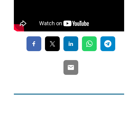
Mapa web
Contacte
Avís Legal
Desing by ©
Flutter
.
Programming by:
Miguel Angel Lujan Prieto