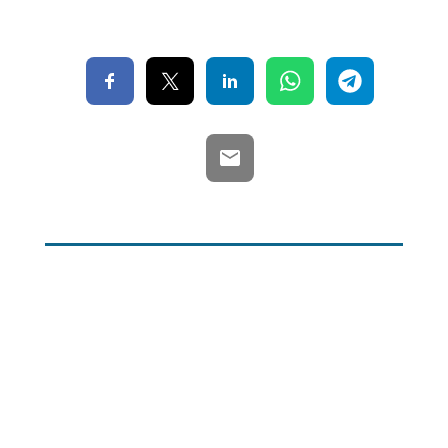
Mapa web
Contacte
Avís Legal
Desing by ©
Flutter
.
Programming by:
Miguel Angel Lujan Prieto
Jose Ignacio Barragan Lopez