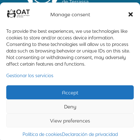
Manage consent
To provide the best experiences, we use technologies like
cookies to store and/or access device information.
Mapa web
Contacto
Aviso Legal
Consenting to these technologies will allow us to process
data such as browsing behavior or unique IDs on this site.
Not consenting or withdrawing consent, may adversely
affect certain features and functions.
2019 – 2026 © All rigths reserved
Gestionar los servicios
Desing by ©
Flutter
Accept
Programming by:
Miguel Angel Lujan Prieto
Deny
&
Jose Ignacio Barragan Lopez
View preferences
Política de cookies
Declaración de privacidad