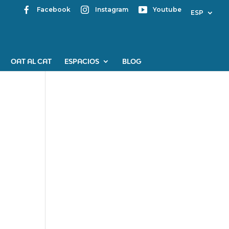
Facebook
Instagram
Youtube
ESP
OAT AL CAT
ESPACIOS
BLOG
Mapa web
Contacte
Avís Legal
Desing by ©
Flutter
.
Programming by:
Miguel
Angel Lujan Prieto
Jose Ignacio Barragan
Lopez