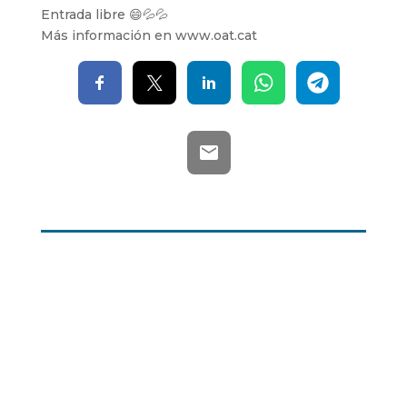
Entrada libre 😄💦💦
Más información en www.oat.cat
Mapa web
Contacte
Avís Legal
Desing by ©
Flutter
.
Programming by:
Miguel Angel Lujan Prieto
Jose Ignacio Barragan Lopez