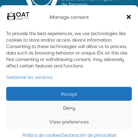
Manage consent
To provide the best experiences, we use technologies like
cookies to store and/or access device information.
Mapa web
Contacto
Aviso Legal
Consenting to these technologies will allow us to process
data such as browsing behavior or unique IDs on this site.
Not consenting or withdrawing consent, may adversely
affect certain features and functions.
2019 – 2026 © All rigths reserved
Gestionar los servicios
Desing by ©
Flutter
Accept
Programming by:
Miguel Angel Lujan Prieto
Deny
&
Jose Ignacio Barragan Lopez
View preferences
Política de cookies
Declaración de privacidad