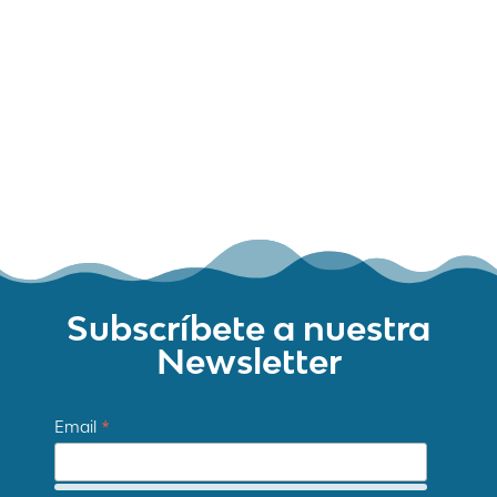
Mapa web
Contacte
Avís Legal
Desing by ©
Flutter
.
Programming by:
Miguel Angel Lujan Prieto
Jose Ignacio Barragan Lopez
Subscríbete a nuestra
Newsletter
*
Email