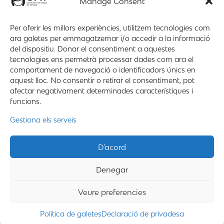
Manage Consent
jul. 4, 2024
Per oferir les millors experiències, utilitzem tecnologies com
L’Observatori de l’Aigua de Terrassa (OAT) ha iniciat
ara galetes per emmagatzemar i/o accedir a la informació
un cicle de tallers pràctics sobre els ajuts socials a la
del dispositiu. Donar el consentiment a aquestes
factura de l’aigua amb la intenció de realitzar-los a
tecnologies ens permetrà processar dades com ara el
tots els districtes de la ciutat. Dimarts 2 de juliol, va
comportament de navegació o identificadors únics en
tenir lloc el primer d’aquests al districte...
aquest lloc. No consentir o retirar el consentiment, pot
afectar negativament determinades característiques i
funcions.
« Primera
«
4
»
Última »
Gestiona els serveis
Mapa web
Contacte
Avís Legal
D'acord
Desing by ©
Flutter
.
Denegar
Programming by:
Miguel Angel Lujan Prieto
Veure preferencies
Jose Ignacio Barragan Lopez
Política de galetes
Declaració de privadesa