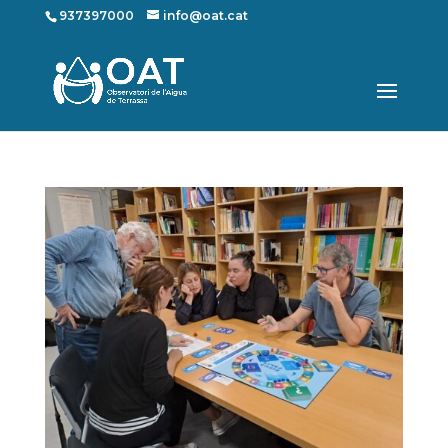
937397000
info@oat.cat