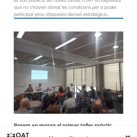
es van publicar les noves tarifes, l’OAT va expressar
que no s’havien donat les condicions per a poder
participar prou d’aquesta decisió estratègica...
Posem en marxa el primer taller pràctic
sobre els “Ajuts socials a la factura de
l’aigua”.