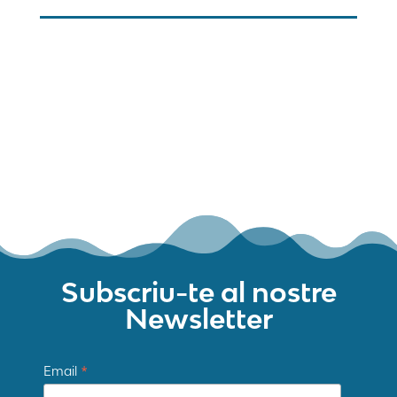
Mapa web
Contacte
Avís Legal
Desing by ©
Flutter
.
Programming by:
Miguel Angel Lujan Prieto
Jose Ignacio Barragan Lopez
Subscriu-te al nostre
Newsletter
*
Email