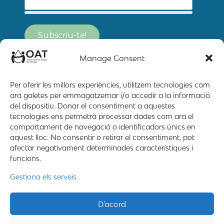
Manage Consent
Per oferir les millors experiències, utilitzem tecnologies com
ara galetes per emmagatzemar i/o accedir a la informació
del dispositiu. Donar el consentiment a aquestes
tecnologies ens permetrà processar dades com ara el
comportament de navegació o identificadors únics en
aquest lloc. No consentir o retirar el consentiment, pot
afectar negativament determinades característiques i
funcions.
Mapa web
Contacte
Avís Legal
Gestiona els serveis
2019 – 2026 © All rigths reserved
D'acord