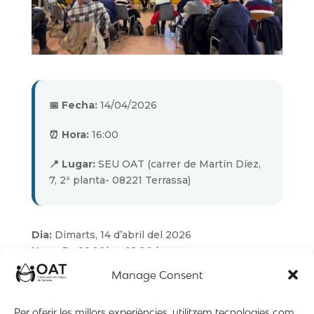
📅 Fecha:
14/04/2026
⏰ Hora:
16:00
📍 Lugar:
SEU OAT (carrer de Martín Díez,
7, 2ª planta- 08221 Terrassa)
Dia:
Dimarts, 14 d’abril del 2026
Hora:
De 16:00h. a 18:00 h.
Lloc:
SEU OAT (carrer de Martín Díez, 7, 2ª
Manage Consent
planta- 08221 Terrassa)
Per oferir les millors experiències, utilitzem tecnologies com