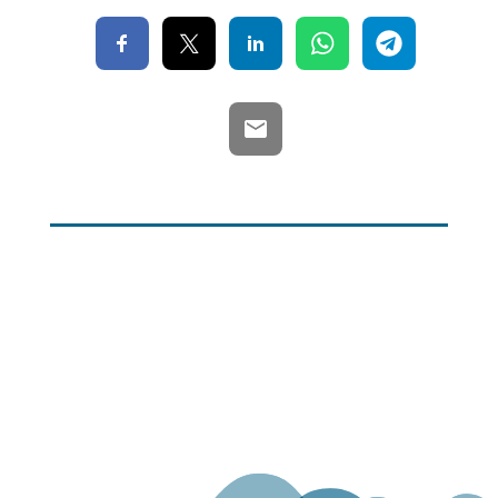
Mapa web
Contacte
Avís Legal
Desing by ©
Flutter
.
Programming by:
Miguel Angel Lujan Prieto
Jose Ignacio Barragan Lopez