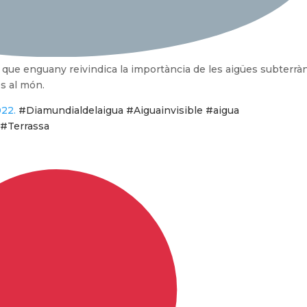
 que enguany reivindica la importància de les aigües subterrà
es al món.
022.
#Diamundialdelaigua #Aiguainvisible #aigua
 #Terrassa