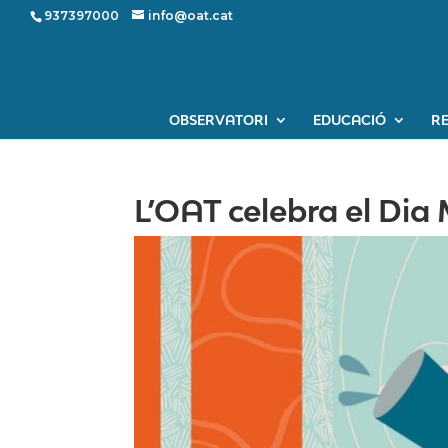
937397000
info@oat.cat
OBSERVATORI
EDUCACIÓ
R
L’OAT celebra el Dia