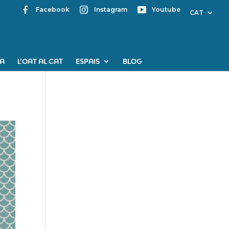
Facebook
Instagram
Youtube
CAT
PA
L’OAT AL CAT
ESPAIS
BLOG
Mapa web
Contacte
Avís Legal
Desing by ©
Flutter
.
Programming by:
Miguel
Angel Lujan Prieto
Jose Ignacio Barragan
Lopez