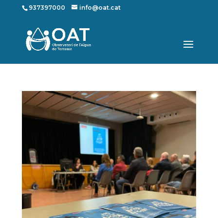
937397000
info@oat.cat