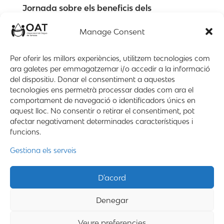
Jornada sobre els beneficis dels
telecomptadors d’aigua
gen. 23, 2023
Manage Consent
💦💦💦US CONVIDEM a la “JORNADA SOBRE ELS
Per oferir les millors experiències, utilitzem tecnologies com
BENEFICIS DELS TELECOMPTADORS D’AIGUA”
ara galetes per emmagatzemar i/o accedir a la informació
Aquesta serà la primera jornada i taula rodona
del dispositiu. Donar el consentiment a aquestes
sobre aquest tema a Terrassa que organitza el Grup
tecnologies ens permetrà processar dades com ara el
de Projectes i Medi ambient de l’OAT. 👨‍🏫👩‍🏫
comportament de navegació o identificadors únics en
Contingut: Experiència...
aquest lloc. No consentir o retirar el consentiment, pot
afectar negativament determinades característiques i
funcions.
«
2
»
Gestiona els serveis
Mapa web
Contacte
Avís Legal
D'acord
Desing by ©
Flutter
.
Denegar
Programming by:
Miguel Angel Lujan Prieto
Veure preferencies
Jose Ignacio Barragan Lopez