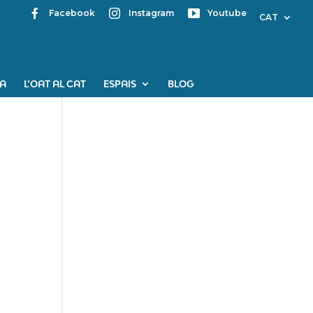
Facebook
Instagram
Youtube
CAT
PA
L’OAT AL CAT
ESPAIS
BLOG
Mapa web
Contacte
Avís Legal
Desing by ©
Flutter
.
Programming by:
Miguel
Angel Lujan Prieto
Jose Ignacio Barragan
Lopez