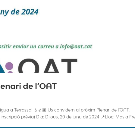
lenari de l’OAT
igua a Terrassa! 💧👍🏾 Us convidem al pròxim Plenari de l’OAT.
 inscripció prèvia) Dia: Dijous, 20 de juny de 2024 📍Lloc: Masia Fr