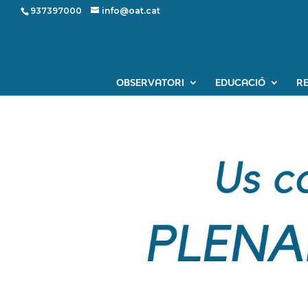
937397000
info@oat.cat
OBSERVATORI
EDUCACIÓ
R