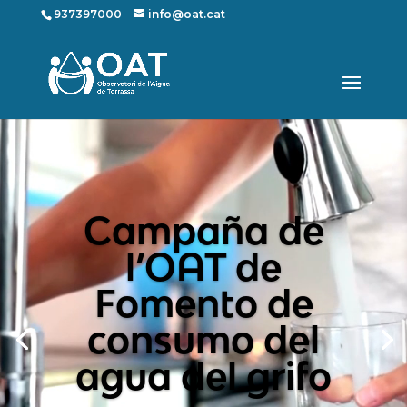
937397000
info@oat.cat
Reproductor
de
vídeo
Campaña de
l’OAT de
Fomento de
consumo del
agua del grifo