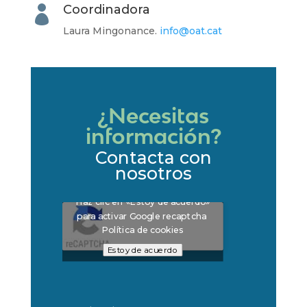
Coordinadora

Laura Mingonance
.
info@oat.cat
¿Necesitas
información?
Contacta con
nosotros
Haz clic en «Estoy de acuerdo»
para activar Google recaptcha
Política de cookies
Estoy de acuerdo