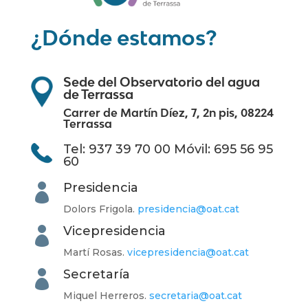
¿Dónde estamos?
Sede del Observatorio del agua
de Terrassa
Carrer de Martín Díez, 7, 2n pis, 08224
Terrassa
Tel: 937 39 70 00 Móvil: 695 56 95
60
Presidencia

Dolors
Frigola.
presidencia@oat.cat
Vicepresidencia

Martí Rosas.
vicepresidencia@
oat.cat
Secretaría

Miquel Herreros.
secretaria@oat.cat