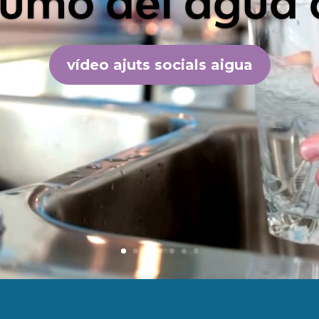
umo del agua d
vídeo ajuts socials aigua