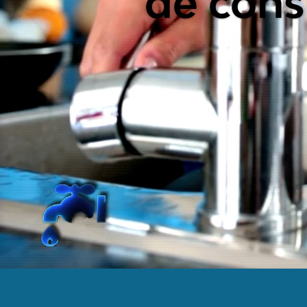
Desde la OAT hemos cr
sab