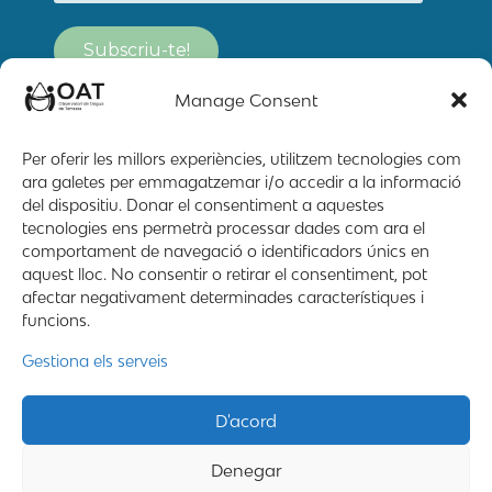
Manage Consent
Per oferir les millors experiències, utilitzem tecnologies com
ara galetes per emmagatzemar i/o accedir a la informació
del dispositiu. Donar el consentiment a aquestes
tecnologies ens permetrà processar dades com ara el
comportament de navegació o identificadors únics en
aquest lloc. No consentir o retirar el consentiment, pot
afectar negativament determinades característiques i
funcions.
Mapa web
Contacte
Avís Legal
Gestiona els serveis
2019 – 2026 © All rigths reserved
D'acord
Denegar
Desing by ©
Flutter