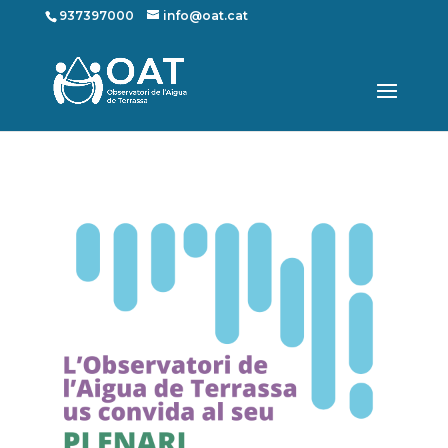
937397000
info@oat.cat